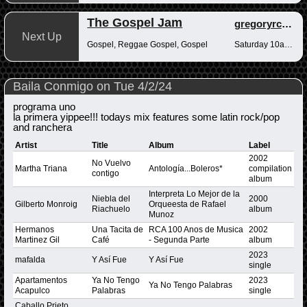
The Gospel Jam
gregoryrcampbell
Next Up
Gospel, Reggae Gospel, Gospel
Saturday 10am-12pm
Baila Conmigo on Tue 4/2/24
programa uno
la primera yippee!!! todays mix features some latin rock/pop
and ranchera
Artist
Title
Album
Label
2002
No Vuelvo
Martha Triana
Antología...Boleros*
compilation
contigo
album
Interpreta Lo Mejor de la
Niebla del
2000
Gilberto Monroig
Orqueesta de Rafael
Riachuelo
album
Munoz
Hermanos
Una Tacita de
RCA 100 Anos de Musica
2002
Martinez Gil
Café
- Segunda Parte
album
2023
mafalda
Y Así Fue
Y Así Fue
single
Apartamentos
Ya No Tengo
2023
Ya No Tengo Palabras
Acapulco
Palabras
single
Caballo Prieto