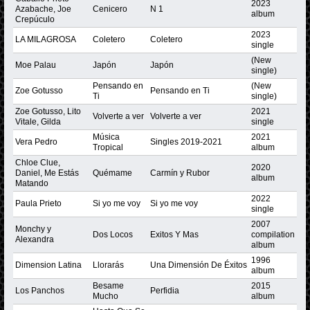
2023
Azabache, Joe
Cenicero
N 1
album
Crepúculo
2023
LA MILAGROSA
Coletero
Coletero
single
(New
Moe Palau
Japón
Japón
single)
Pensando en
(New
Zoe Gotusso
Pensando en Ti
Ti
single)
Zoe Gotusso, Lito
2021
Volverte a ver
Volverte a ver
Vitale, Gilda
single
Música
2021
Vera Pedro
Singles 2019-2021
Tropical
album
Chloe Clue,
2020
Daniel, Me Estás
Quémame
Carmín y Rubor
album
Matando
2022
Paula Prieto
Si yo me voy
Si yo me voy
single
2007
Monchy y
Dos Locos
Exitos Y Mas
compilation
Alexandra
album
1996
Dimension Latina
Llorarás
Una Dimensión De Éxitos
album
Besame
2015
Los Panchos
Perfidia
Mucho
album