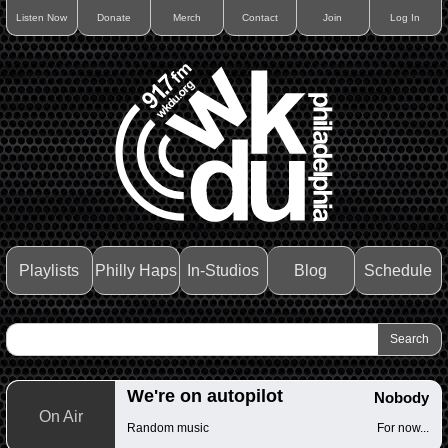
Listen Now
Donate
Merch
Contact
Join
Log In
Playlists
Philly Haps
In-Studios
Blog
Schedule
We're on autopilot
Nobody
On Air
Random music
For now...